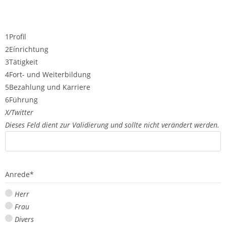
1
Profil
2
Eínrichtung
3
Tätigkeit
4
Fort- und Weiterbildung
5
Bezahlung und Karriere
6
Führung
X/Twitter
Dieses Feld dient zur Validierung und sollte nicht verändert werden.
Anrede
*
Herr
Frau
Divers