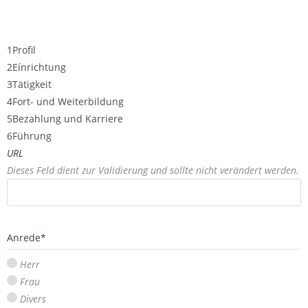
1
Profil
2
Eínrichtung
3
Tätigkeit
4
Fort- und Weiterbildung
5
Bezahlung und Karriere
6
Führung
URL
Dieses Feld dient zur Validierung und sollte nicht verändert werden.
Anrede
*
Herr
Frau
Divers